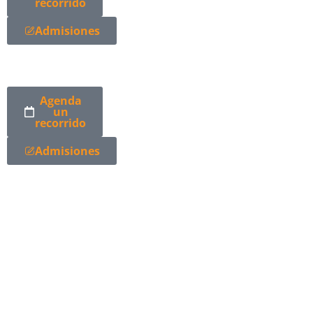
recorrido
Admisiones
Agenda
un
recorrido
Admisiones