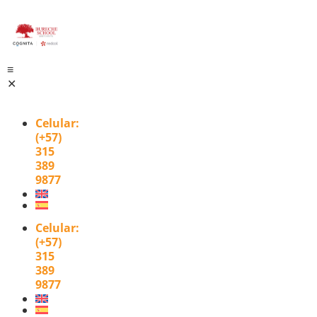
≡
✕
Celular
:
(+57)
315
389
9877
Celular
:
(+57)
315
389
9877