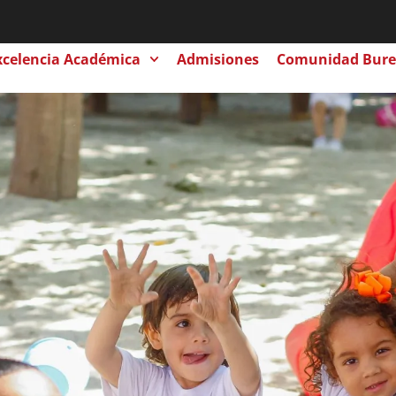
xcelencia Académica
Admisiones
Comunidad Bure