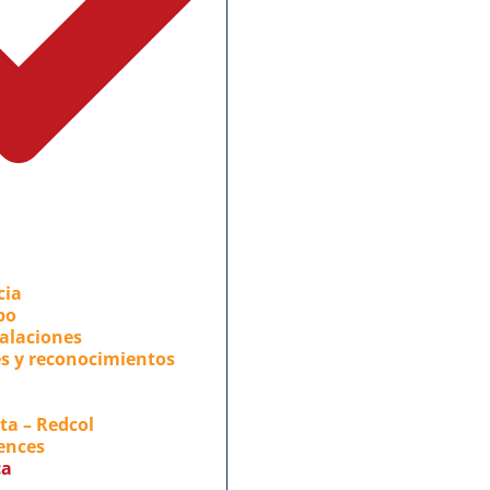
cia
po
alaciones
s y reconocimientos
ta – Redcol
ences
ca