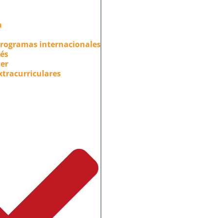
a
programas internacionales
cés
er
xtracurriculares