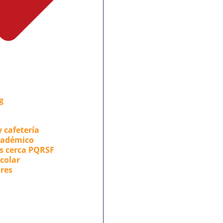
g
 cafetería
cadémico
s cerca PQRSF
colar
ares