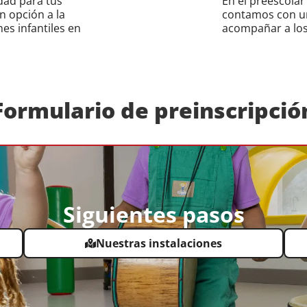
dad para tus
En el preescolar
n opción a la
contamos con un
nes infantiles en
acompañar a los 
Formulario de preinscripció
Siguientes pasos
Nuestras instalaciones