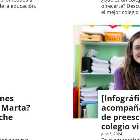
e la educación.
ofrecerte? Descu
el mejor colegio
ines
[Infográfi
a Marta?
acompaña
che
de preesc
colegio vi
julio 5, 2024