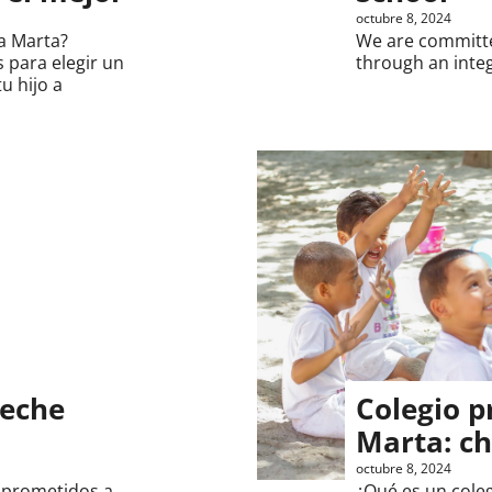
octubre 8, 2024
ta Marta?
We are committe
s para elegir un
through an integ
u hijo a
reche
Colegio p
Marta: ch
octubre 8, 2024
mprometidos a
¿Qué es un cole