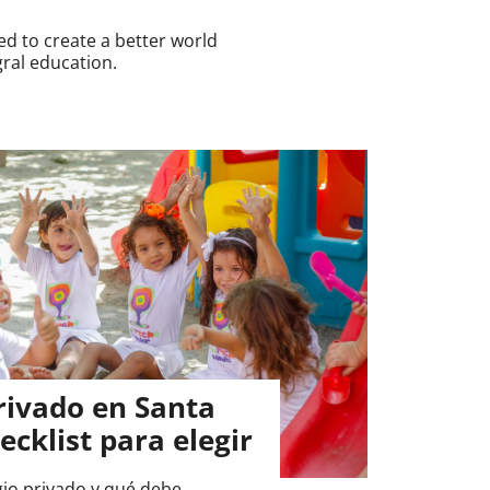
d to create a better world
ral education.
rivado en Santa
ecklist para elegir
gio privado y qué debe