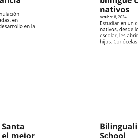
nativos
mulación
octubre 8, 2024
adas, en
Estudiar en un c
esarrollo en la
nativos, desde 
escolar, les abr
hijos. Conócelas
n Santa
Bilingual
 el mejor
School