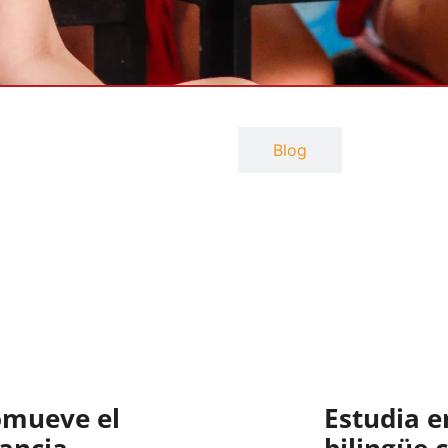
Noticias
Blog
omueve el
Estudia e
fancia
bilingüe 