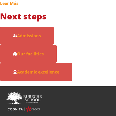
Leer Más
Next steps
Admissions
Our facilities
Academic excellence